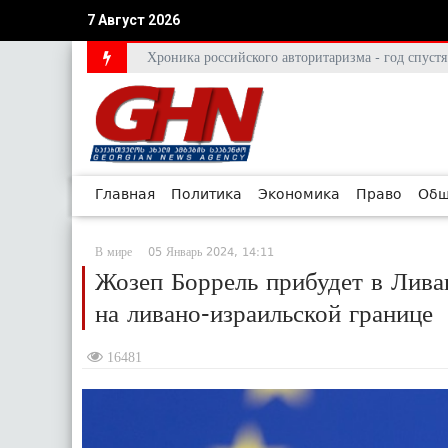
7 Август 2026
Хроника российского авторитаризма - год спус
Главная
Политика
Экономика
Право
Общ
В мире
05 Январь 2024, 14:11
Жозеп Боррель прибудет в Лив
на ливано-израильской границе
16481