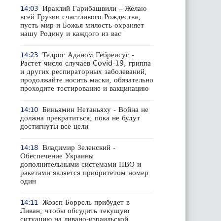
Ираклий Гарибашвили – Желаю
14:03
всей Грузии счастливого Рождества,
пусть мир и Божья милость охраняет
нашу Родину и каждого из вас
Тедрос Аданом Гебреисус -
14:23
Растет число случаев Covid-19, гриппа
и других респираторных заболеваний,
продолжайте носить маски, обязательно
проходите тестирование и вакцинацию
Биньямин Нетаньяху - Война не
14:10
должна прекратиться, пока не будут
достигнуты все цели
Владимир Зеленский -
14:18
Обеспечение Украины
дополнительными системами ПВО и
ракетами является приоритетом номер
один
Жозеп Боррель прибудет в
14:11
Ливан, чтобы обсудить текущую
ситуацию на ливано-израильской