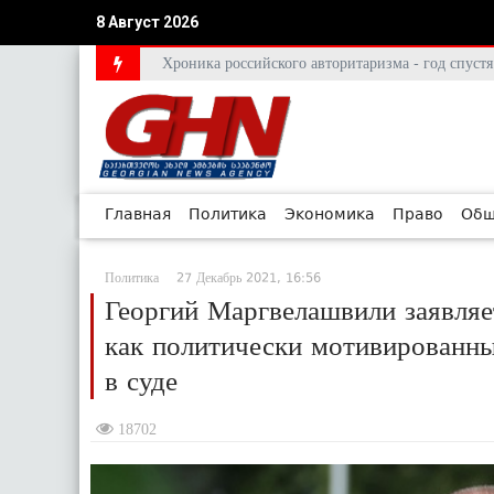
8 Август 2026
Хроника российского авторитаризма - год спус
Главная
Политика
Экономика
Право
Общ
Политика
27 Декабрь 2021, 16:56
Георгий Маргвелашвили заявляе
как политически мотивированны
в суде
18702