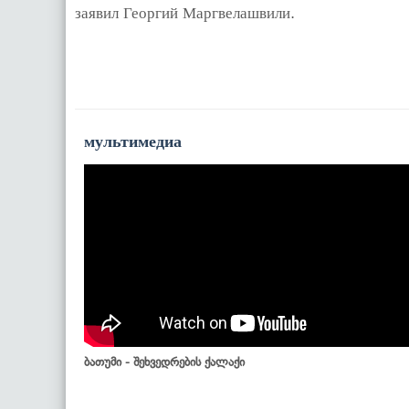
заявил Георгий Маргвелашвили.
мультимедиа
ბათუმი - შეხვედრების ქალაქი