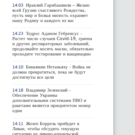
Ираклий Гарибашвили – Желаю
14:03
всей Грузии счастливого Рождества,
пусть мир и Божья милость охраняет
нашу Родину и каждого из вас
Тедрос Аданом Гебреисус -
14:23
Растет число случаев Covid-19, гриппа
и других респираторных заболеваний,
продолжайте носить маски, обязательно
проходите тестирование и вакцинацию
Биньямин Нетаньяху - Война не
14:10
должна прекратиться, пока не будут
достигнуты все цели
Владимир Зеленский -
14:18
Обеспечение Украины
дополнительными системами ПВО и
ракетами является приоритетом номер
один
Жозеп Боррель прибудет в
14:11
Ливан, чтобы обсудить текущую
ситуацию на ливано-израильской