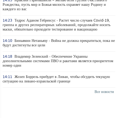
14:03
Ираклий Гарибашвили – Желаю всей Грузии счастливого
Рождества, пусть мир и Божья милость охраняет нашу Родину и
каждого из вас
14:23
Тедрос Аданом Гебреисус - Растет число случаев Covid-19,
гриппа и других респираторных заболеваний, продолжайте носить
маски, обязательно проходите тестирование и вакцинацию
14:10
Биньямин Нетаньяху - Война не должна прекратиться, пока не
будут достигнуты все цели
14:18
Владимир Зеленский - Обеспечение Украины
дополнительными системами ПВО и ракетами является приоритетом
номер один
14:11
Жозеп Боррель прибудет в Ливан, чтобы обсудить текущую
ситуацию на ливано-израильской границе
Все новости