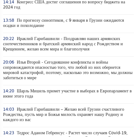
14:14
Конгресс США достиг соглашения по вопросу бюджета на
2024 год
13:58
По прогнозу синоптиков, с 9 января в Грузии ожидаются
осадки и похолодание
20:22
Ираклий Гарибашвили - Поздравляю наших армянских
соотечественников и братский армянский народ с Рождеством и
Крещением, желаю всем мира и благополучия
20:06
Илья Второй - Сегодняшние конфликты и войны
сопровождаются опасностью того, что любой из них обернется
мировой катастрофой, поэтому, насколько это возможно, мы должны
заботиться о мире
14:20
Шарль Мишель примет участие в выборах в Европарламент в
июне этого года
14:03
Ираклий Гарибашвили – Желаю всей Грузии счастливого
Рождества, пусть мир и Божья милость охраняет нашу Родину и
каждого из вас
14:23
Тедрос Аданом Гебреисус - Растет число случаев Covid-19,