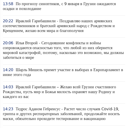
13:58
По прогнозу синоптиков, с 9 января в Грузии ожидаются
осадки и похолодание
20:22
Ираклий Гарибашвили - Поздравляю наших армянских
соотечественников и братский армянский народ с Рождеством и
Крещением, желаю всем мира и благополучия
20:06
Илья Второй - Сегодняшние конфликты и войны
сопровождаются опасностью того, что любой из них обернется
мировой катастрофой, поэтому, насколько это возможно, мы должны
заботиться о мире
14:20
Шарль Мишель примет участие в выборах в Европарламент в
июне этого года
14:03
Ираклий Гарибашвили – Желаю всей Грузии счастливого
Рождества, пусть мир и Божья милость охраняет нашу Родину и
каждого из вас
14:23
Тедрос Аданом Гебреисус - Растет число случаев Covid-19,
гриппа и других респираторных заболеваний, продолжайте носить
маски, обязательно проходите тестирование и вакцинацию