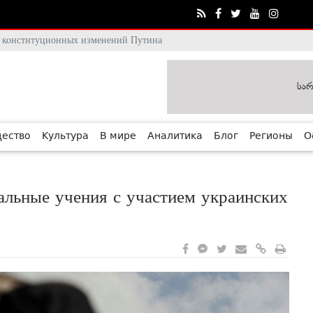
тя конституционных изменений Путина
ество
Культура
В мире
Аналитика
Блог
Регионы
О
альные учения с участием украинских