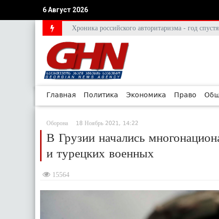
6 Август 2026
Хроника российского авторитаризма - год спус
Главная
Политика
Экономика
Право
Общ
Оборона
18 Ноябрь 2021, 14:22
В Грузии начались многонацион
и турецких военных
15564