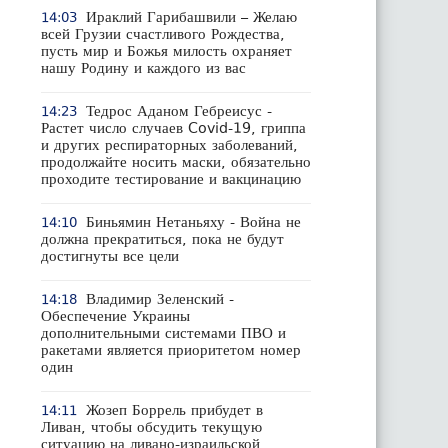
Ираклий Гарибашвили – Желаю
14:03
всей Грузии счастливого Рождества,
пусть мир и Божья милость охраняет
нашу Родину и каждого из вас
Тедрос Аданом Гебреисус -
14:23
Растет число случаев Covid-19, гриппа
и других респираторных заболеваний,
продолжайте носить маски, обязательно
проходите тестирование и вакцинацию
Биньямин Нетаньяху - Война не
14:10
должна прекратиться, пока не будут
достигнуты все цели
Владимир Зеленский -
14:18
Обеспечение Украины
дополнительными системами ПВО и
ракетами является приоритетом номер
один
Жозеп Боррель прибудет в
14:11
Ливан, чтобы обсудить текущую
ситуацию на ливано-израильской