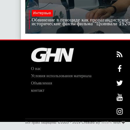
Интервью
Обвинение в геноциде как пропагандистское
исторические факты фильма "Цхинвали 19
О нас
Условия использования материала
Объявления
контакт
Все права защищены ©2005 - 2019 Created By
WEB-X
With