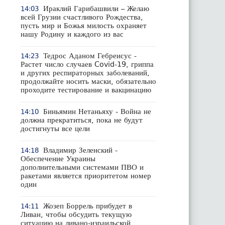
Ираклий Гарибашвили – Желаю
14:03
всей Грузии счастливого Рождества,
пусть мир и Божья милость охраняет
нашу Родину и каждого из вас
Тедрос Аданом Гебреисус -
14:23
Растет число случаев Covid-19, гриппа
и других респираторных заболеваний,
продолжайте носить маски, обязательно
проходите тестирование и вакцинацию
Биньямин Нетаньяху - Война не
14:10
должна прекратиться, пока не будут
достигнуты все цели
Владимир Зеленский -
14:18
Обеспечение Украины
дополнительными системами ПВО и
ракетами является приоритетом номер
один
Жозеп Боррель прибудет в
14:11
Ливан, чтобы обсудить текущую
ситуацию на ливано-израильской