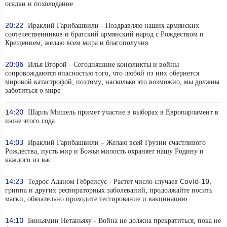
осадки и похолодание
20:22
Ираклий Гарибашвили - Поздравляю наших армянских
соотечественников и братский армянский народ с Рождеством и
Крещением, желаю всем мира и благополучия
20:06
Илья Второй - Сегодняшние конфликты и войны
сопровождаются опасностью того, что любой из них обернется
мировой катастрофой, поэтому, насколько это возможно, мы должны
заботиться о мире
14:20
Шарль Мишель примет участие в выборах в Европарламент в
июне этого года
14:03
Ираклий Гарибашвили – Желаю всей Грузии счастливого
Рождества, пусть мир и Божья милость охраняет нашу Родину и
каждого из вас
14:23
Тедрос Аданом Гебреисус - Растет число случаев Covid-19,
гриппа и других респираторных заболеваний, продолжайте носить
маски, обязательно проходите тестирование и вакцинацию
14:10
Биньямин Нетаньяху - Война не должна прекратиться, пока не