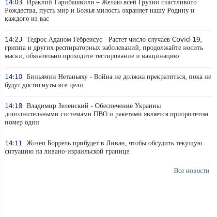
14:03
Ираклий Гарибашвили – Желаю всей Грузии счастливого
Рождества, пусть мир и Божья милость охраняет нашу Родину и
каждого из вас
14:23
Тедрос Аданом Гебреисус - Растет число случаев Covid-19,
гриппа и других респираторных заболеваний, продолжайте носить
маски, обязательно проходите тестирование и вакцинацию
14:10
Биньямин Нетаньяху - Война не должна прекратиться, пока не
будут достигнуты все цели
14:18
Владимир Зеленский - Обеспечение Украины
дополнительными системами ПВО и ракетами является приоритетом
номер один
14:11
Жозеп Боррель прибудет в Ливан, чтобы обсудить текущую
ситуацию на ливано-израильской границе
Все новости