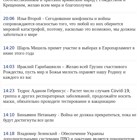
Крещением, желаю всем мира и благополучия
20:06
Илья Второй - Сегодняшние конфликты и войны
сопровождаются опасностью того, что любой из них обернется
мировой катастрофой, поэтому, насколько это возможно, мы должны
заботиться о мире
14:20
Шарль Мишель примет участие в выборах в Европарламент в
июне этого года
14:03
Ираклий Гарибашвили – Желаю всей Грузии счастливого
Рождества, пусть мир и Божья милость охраняет нашу Родину и
каждого из вас
14:23
Тедрос Аданом Гебреисус - Растет число случаев Covid-19,
гриппа и других респираторных заболеваний, продолжайте носить
маски, обязательно проходите тестирование и вакцинацию
14:10
Биньямин Нетаньяху - Война не должна прекратиться, пока не
будут достигнуты все цели
14:18
Владимир Зеленский - Обеспечение Украины
дополнительными системами ПВО и ракетами является приоритетом