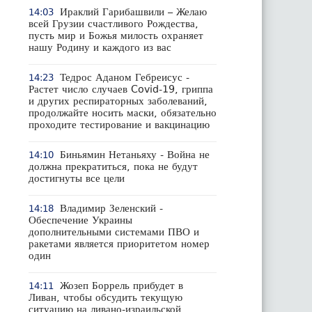
Ираклий Гарибашвили – Желаю
14:03
всей Грузии счастливого Рождества,
пусть мир и Божья милость охраняет
нашу Родину и каждого из вас
Тедрос Аданом Гебреисус -
14:23
Растет число случаев Covid-19, гриппа
и других респираторных заболеваний,
продолжайте носить маски, обязательно
проходите тестирование и вакцинацию
Биньямин Нетаньяху - Война не
14:10
должна прекратиться, пока не будут
достигнуты все цели
Владимир Зеленский -
14:18
Обеспечение Украины
дополнительными системами ПВО и
ракетами является приоритетом номер
один
Жозеп Боррель прибудет в
14:11
Ливан, чтобы обсудить текущую
ситуацию на ливано-израильской