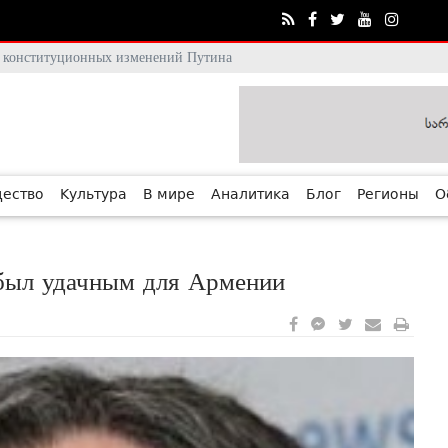
тя конституционных изменений Путина
ество
Культура
В мире
Аналитика
Блог
Регионы
О
был удачным для Армении