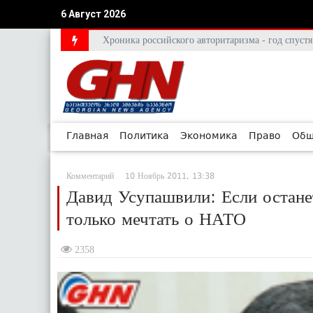
6 Август 2026
Хроника российского авторитаризма - год спус
Главная
Политика
Экономика
Право
Общ
Комментарий
10 Ноябрь 2011, 13:38
Давид Усупашвили: Если остане
только мечтать о НАТО
2358