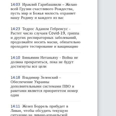
Ираклий Гарибашвили – Желаю
14:03
всей Грузии счастливого Рождества,
пусть мир и Божья милость охраняет
нашу Родину и каждого из вас
Тедрос Аданом Гебреисус -
14:23
Растет число случаев Covid-19, гриппа
и других респираторных заболеваний,
продолжайте носить маски, обязательно
проходите тестирование и вакцинацию
Биньямин Нетаньяху - Война не
14:10
должна прекратиться, пока не будут
достигнуты все цели
Владимир Зеленский -
14:18
Обеспечение Украины
дополнительными системами ПВО и
ракетами является приоритетом номер
один
Жозеп Боррель прибудет в
14:11
Ливан, чтобы обсудить текущую
ситуацию на ливано-израильской