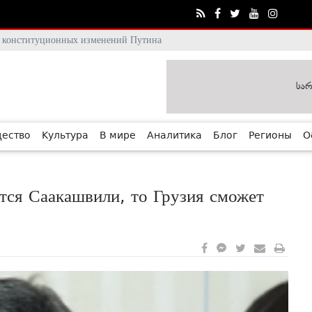
тя конституционных изменений Путина
ество
Культура
В мире
Аналитика
Блог
Регионы
О
тся Саакашвили, то Грузия сможет