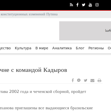
тя конституционных изменений Путина
ество
Культура
В мире
Аналитика
Блог
Регионы
О
ечне с командой Кадыров
ава 2002 года и чеченской сборной, пройдет
мханова приглашены все выдающиеся бразильские