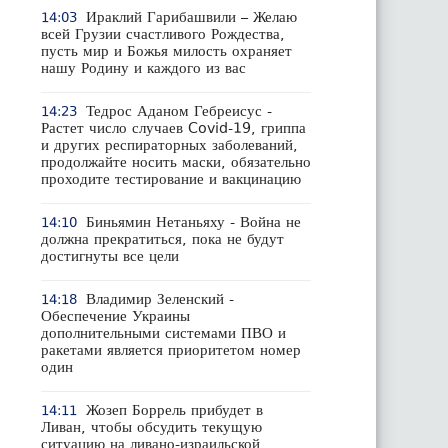
Ираклий Гарибашвили – Желаю
14:03
всей Грузии счастливого Рождества,
пусть мир и Божья милость охраняет
нашу Родину и каждого из вас
Тедрос Аданом Гебреисус -
14:23
Растет число случаев Covid-19, гриппа
и других респираторных заболеваний,
продолжайте носить маски, обязательно
проходите тестирование и вакцинацию
Биньямин Нетаньяху - Война не
14:10
должна прекратиться, пока не будут
достигнуты все цели
Владимир Зеленский -
14:18
Обеспечение Украины
дополнительными системами ПВО и
ракетами является приоритетом номер
один
Жозеп Боррель прибудет в
14:11
Ливан, чтобы обсудить текущую
ситуацию на ливано-израильской