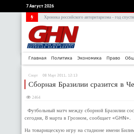
7 Август 2026
Хроника российского авторитаризма - год спус
Главная
Политика
Экономика
Право
Общ
Спорт
08 Март 2011, 12:13
Сборная Бразилии сразится в Ч
2464
Футбольный матч между сборной Бразилии сост
сегодня, 8 марта в Грозном, сообщает «GHN».
На товарищескую игру на стадионе имени Били