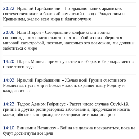
20:22
Ираклий Гарибашвили - Поздравляю наших армянских
соотечественников и братский армянский народ с Рождеством и
Крещением, желаю всем мира и благополучия
20:06
Илья Второй - Сегодняшние конфликты и войны
сопровождаются опасностью того, что любой из них обернется
мировой катастрофой, поэтому, насколько это возможно, мы должны
заботиться о мире
14:20
Шарль Мишель примет участие в выборах в Европарламент в
июне этого года
14:03
Ираклий Гарибашвили – Желаю всей Грузии счастливого
Рождества, пусть мир и Божья милость охраняет нашу Родину и
каждого из вас
14:23
Тедрос Аданом Гебреисус - Растет число случаев Covid-19,
гриппа и других респираторных заболеваний, продолжайте носить
маски, обязательно проходите тестирование и вакцинацию
14:10
Биньямин Нетаньяху - Война не должна прекратиться, пока не
будут достигнуты все цели