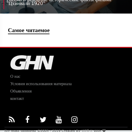
"Цхинвали 1920"
Самое читаемое
О нас
Условия использования материала
Объявления
контакт
Все права защищены ©2005 - 2019 Created By
WEB-X
With