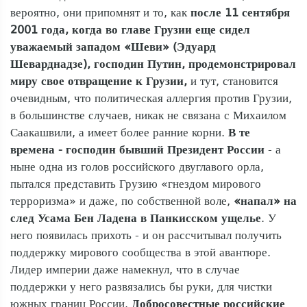
вероятно, они припомнят и то, как
после 11 сентября
2001 года, когда во главе Грузии еще сидел
уважаемый западом «Шеви» (Эдуард
Шеварднадзе), господин Путин, продемонстрировал
миру свое отвращение к Грузии,
и тут, становится
очевидным, что политическая аллергия против Грузии,
в большинстве случаев, никак не связана с Михаилом
Саакашвили, а имеет более ранние корни.
В те
времена - господин бывший Президент России
- а
ныне одна из голов российского двуглавого орла,
пытался представить Грузию «гнездом мирового
терроризма» и даже, по собственной воле,
«напал» на
след Усама Бен Ладена в Панкисском ущелье
. У
него появилась прихоть - и он рассчитывал получить
поддержку мирового сообщества в этой авантюре.
Лидер империи даже намекнул, что в случае
поддержки у него развязались бы руки, для чистки
южных границ России.
Добросовестные российские