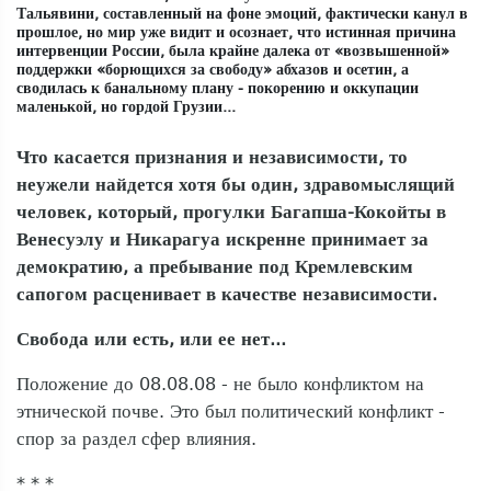
Тальявини, составленный на фоне эмоций, фактически канул в
прошлое, но мир уже видит и осознает, что истинная причина
интервенции России, была крайне далека от «возвышенной»
поддержки «борющихся за свободу» абхазов и осетин, а
сводилась к банальному плану - покорению и оккупации
маленькой, но гордой Грузии...
Что касается признания и независимости, то
неужели найдется хотя бы один, здравомыслящий
человек, который, прогулки Багапша-Кокойты в
Венесуэлу и Никарагуа искренне принимает за
демократию, а пребывание под Кремлевским
сапогом расценивает в качестве независимости.
Свобода или есть, или ее нет...
Положение до 08.08.08 - не было конфликтом на
этнической почве. Это был политический конфликт -
спор за раздел сфер влияния.
* * *