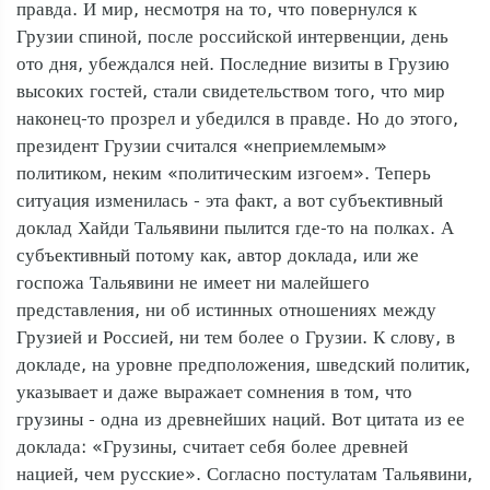
правда. И мир, несмотря на то, что повернулся к
Грузии спиной, после российской интервенции, день
ото дня, убеждался ней. Последние визиты в Грузию
высоких гостей, стали свидетельством того, что мир
наконец-то прозрел и убедился в правде. Но до этого,
президент Грузии считался «неприемлемым»
политиком, неким «политическим изгоем». Теперь
ситуация изменилась - эта факт, а вот субъективный
доклад Хайди Тальявини пылится где-то на полках. А
субъективный потому как, автор доклада, или же
госпожа Тальявини не имеет ни малейшего
представления, ни об истинных отношениях между
Грузией и Россией, ни тем более о Грузии. К слову, в
докладе, на уровне предположения, шведский политик,
указывает и даже выражает сомнения в том, что
грузины - одна из древнейших наций. Вот цитата из ее
доклада: «Грузины, считает себя более древней
нацией, чем русские». Согласно постулатам Тальявини,