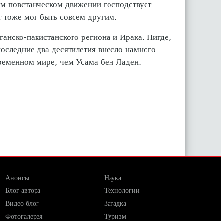
ком повстанческом движении господствует
т тоже мог быть совсем другим.
ганско-пакистанского региона и Ирака. Нигде,
последние два десятилетия внесло намного
временном мире, чем Усама бен Ладен.
Анонсы
Наука
Блог автора
Технологии
Видео блог
Загадка
Фотогалерея
Туризм