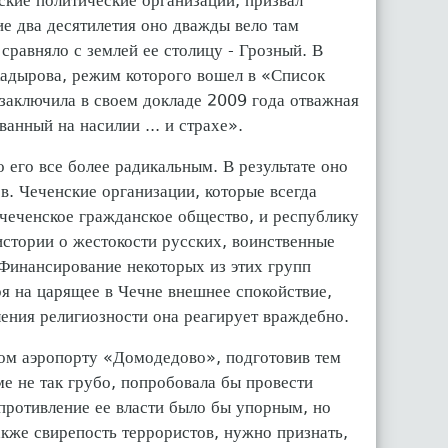
ские политические организации, призвал
ие два десятилетия оно дважды вело там
равняло с землей ее столицу - Грозный. В
Кадырова, режим которого вошел в «Список
заключила в своем докладе 2009 года отважная
нный на насилии ... и страхе».
 его все более радикальным. В результате оно
ов. Чеченские организации, которые всегда
 чеченское гражданское общество, и республику
истории о жестокости русских, воинственные
 Финансирование некоторых из этих групп
я на царящее в Чечне внешнее спокойствие,
ения религиозности она реагирует враждебно.
ком аэропорту «Домодедово», подготовив тем
е не так грубо, попробовала бы провести
ротивление ее власти было бы упорным, но
акже свирепость террористов, нужно признать,