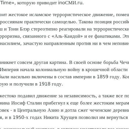
 «Time», которую приводит inoСМИ.ru.
тоит жестокое исламское террористическое движение, поме
оссиянам практически самоцелью. Такова позиция российс
и Тони Блэр стереотипно реагировали на террористические
рроризма, связанного с «Аль-Каидой» и ее фанатиками. Эт
 насилием, зачастую направленным против ни в чем непови
зникнет совсем другая картина. В своей основе борьба Че
 Империя начала колониальную войну в крошечной области 
были насильно включены в состав империи в 1859 году. Ког
орую и получили в 1918 году.
жестоко подавил движение за независимость, а также все 
нина Иосиф Сталин прибегнул к еще более жестоким мерам
овек - в Центральную Азию и дотла сжег чеченские деревн
я, и в 1950-х годах Никита Хрущев позволил им вернуться