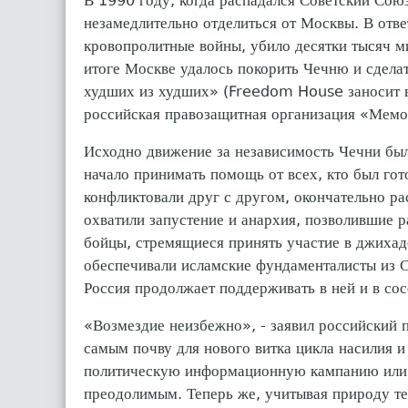
В 1990 году, когда распадался Советский Союз
незамедлительно отделиться от Москвы. В отве
кровопролитные войны, убило десятки тысяч м
итоге Москве удалось покорить Чечню и сдела
худших из худших» (Freedom House заносит в 
российская правозащитная организация «Мемор
Исходно движение за независимость Чечни было
начало принимать помощь от всех, кто был гото
конфликтовали друг с другом, окончательно р
охватили запустение и анархия, позволившие р
бойцы, стремящиеся принять участие в джихаде
обеспечивали исламские фундаменталисты из С
Россия продолжает поддерживать в ней и в со
«Возмездие неизбежно», - заявил российский 
самым почву для нового витка цикла насилия и
политическую информационную кампанию или п
преодолимым. Теперь же, учитывая природу тер