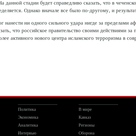
а данной стадии будет справедливо сказать, что в чеченс
еделяется. Однако вначале все было по-другому, и результа
г нанести ни одного сильного удара нигде за пределами аф
ать, что российское правительство своими действиями за 
олее активного нового центра исламского терроризма в со
Политика
В мире
Экономика
Кавказ
Аналитика
Регионы
Интервью
Оборона