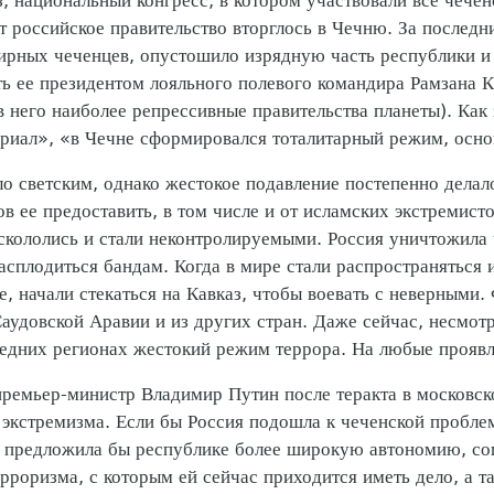
, национальный конгресс, в котором участвовали все чечен
т российское правительство вторглось в Чечню. За последн
ирных чеченцев, опустошило изрядную часть республики и с
ть ее президентом лояльного полевого командира Рамзана 
него наиболее репрессивные правительства планеты). Как 
иал», «в Чечне сформировался тоталитарный режим, основа
 светским, однако жестокое подавление постепенно делало
в ее предоставить, в том числе и от исламских экстремист
аскололись и стали неконтролируемыми. Россия уничтожила
асплодиться бандам. Когда в мире стали распространяться 
, начали стекаться на Кавказ, чтобы воевать с неверными.
аудовской Аравии и из других стран. Даже сейчас, несмотр
седних регионах жестокий режим террора. На любые проявл
премьер-министр Владимир Путин после теракта в московс
 экстремизма. Если бы Россия подошла к чеченской проблем
редложила бы республике более широкую автономию, соп
роризма, с которым ей сейчас приходится иметь дело, а т