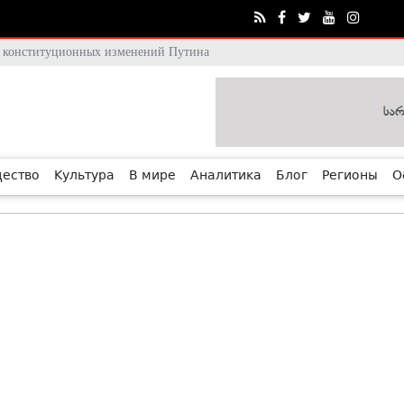
тя конституционных изменений Путина
ество
Культура
В мире
Аналитика
Блог
Регионы
О