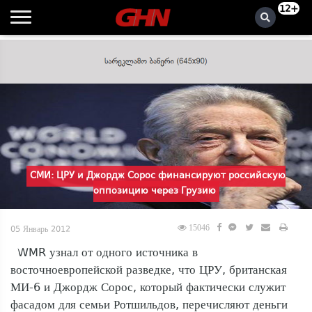
12+
СМИ: ЦРУ и Джордж Сорос финансируют российскую
оппозицию через Грузию
15046
05 Январь 2012
WMR узнал от одного источника в
восточноевропейской разведке, что ЦРУ, британская
МИ-6 и Джордж Сорос, который фактически служит
фасадом для семьи Ротшильдов, перечисляют деньги