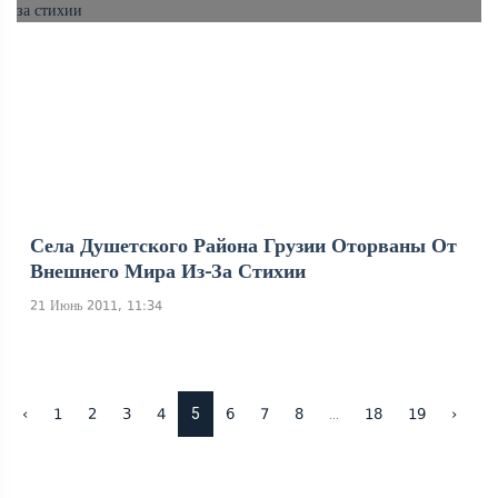
Села Душетского Района Грузии Оторваны От
Внешнего Мира Из-За Стихии
21 Июнь 2011, 11:34
5
...
‹
1
2
3
4
6
7
8
18
19
›