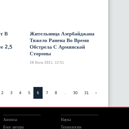
т В
Жительница Азербайджана
Тяжело Ранена Во Время
е 2,5
Обстрела С Армянской
Стороны
28 Июль 2011, 12:51
6
...
2
3
4
5
7
8
30
31
›
Анонсы
Наука
Блог автора
Технологии