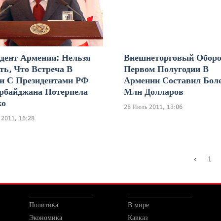
дент Армении: Нельзя
Внешнеторговый Оборо
ть, Что Встреча В
Первом Полугодии В
и С Президентами РФ
Армении Составил Боле
рбайджана Потерпела
Млн Долларов
ко
28 Июль 2011, 13:06
 2011, 16:28
‹
1
Политика
В мире
Экономика
Кавказ