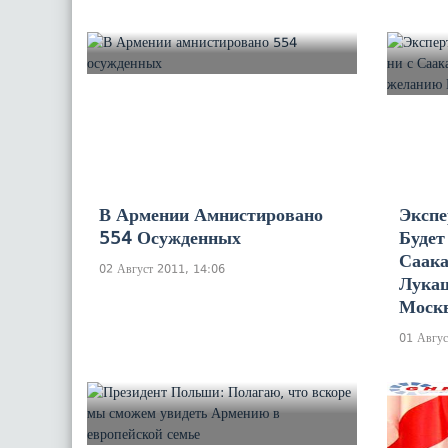
В Армении Амнистировано
Экспе
554 Осужденных
Будет
Саак
02 Август 2011, 14:06
Лука
Моск
01 Авгус