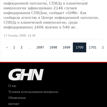
инфекционной патологии, СПИДа и клинической
иммунологии зафиксировано 2146 случаев
инфицирования СПИДом, сообщает «GHN». Как
сообщили агентству в Центре инфекционной патологии,
СПИДа и клинической иммунологии, среди
инфицированных 1606 мужчин и 540 же...
17 Октябрь 2009, 14:30
‹
1
2
...
1697
1698
1699
1700
1701
17
О нас
Условия использования материала
Объявления
контакт